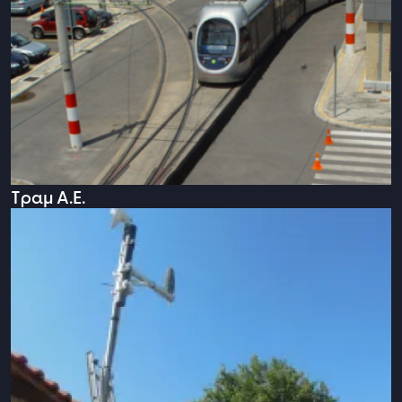
Τραμ Α.Ε.