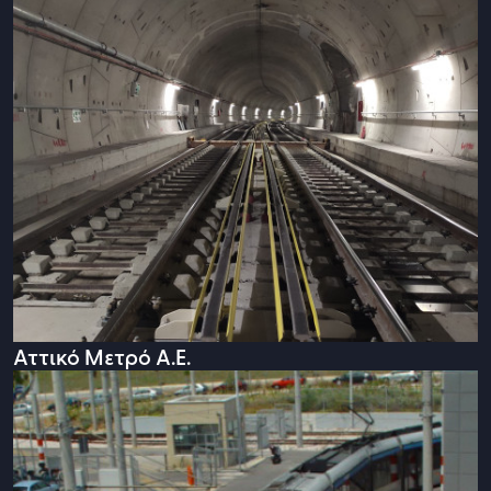
Αττικό Μετρό Α.Ε.