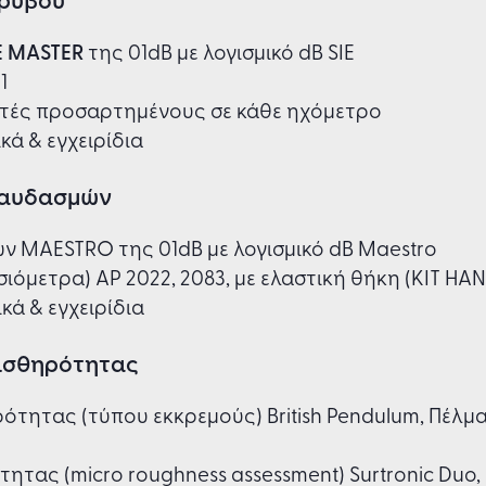
E MASTER
της 01dB με λογισμικό dB SIE
21
χυτές προσαρτημένους σε κάθε ηχόμετρο
κά & εγχειρίδια
ραυδασμών
 MAESTRO της 01dB με λογισμικό dB Maestro
ιόμετρα) AP 2022, 2083, με ελαστική θήκη (KIT H
κά & εγχειρίδια
ισθηρότητας
ότητας (τύπου εκκρεμούς) British Pendulum, Πέλμα
ητας (micro roughness assessment) Surtronic Duo, 