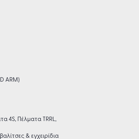
AND ARM)
τα 4S, Πέλματα TRRL,
βαλίτσες & εγχειρίδια