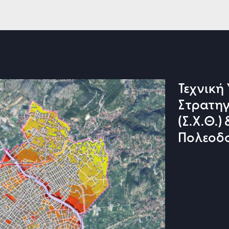
Τεχνική
Στρατη
(Σ.Χ.Θ.)
Πολεοδ